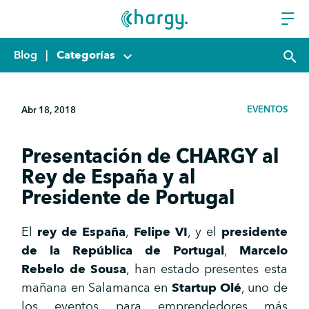
Blog
|
Categorías
keyboard_arrow_down
search
EVENTOS
Abr 18, 2018
Presentación de CHARGY al
Rey de España y al
Presidente de Portugal
El
rey de España
,
Felipe VI
, y el
presidente
de la República de Portugal
,
Marcelo
Rebelo de Sousa
, han estado presentes esta
mañana en Salamanca en
Startup Olé
, uno de
los eventos para emprendedores más