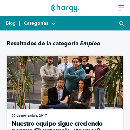
Blog
|
Categorías
keyboard_arrow_down
search
Resultados de la categoría
Empleo
25 de noviembre, 2017
Nuestro equipo sigue creciendo