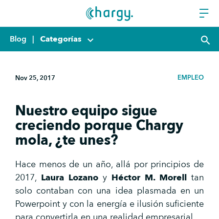
Blog
|
Categorías
keyboard_arrow_down
search
EMPLEO
Nov 25, 2017
Nuestro equipo sigue
creciendo porque Chargy
mola, ¿te unes?
Hace menos de un año, allá por principios de
2017,
Laura Lozano
y
Héctor M. Morell
tan
solo contaban con una idea plasmada en un
Powerpoint y con la energía e ilusión suficiente
para convertirla en una realidad empresarial.