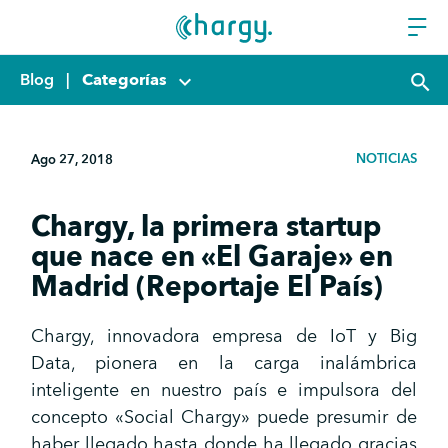
Blog
|
Categorías
keyboard_arrow_down
search
NOTICIAS
Ago 27, 2018
Chargy, la primera startup
que nace en «El Garaje» en
Madrid (Reportaje El País)
Chargy, innovadora empresa de IoT y Big
Data, pionera en la carga inalámbrica
inteligente en nuestro país e impulsora del
concepto «Social Chargy» puede presumir de
haber llegado hasta donde ha llegado gracias