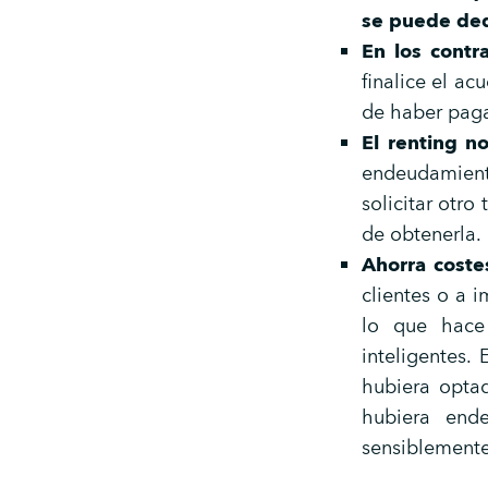
se puede ded
En los contr
finalice el ac
de haber paga
El renting 
endeudamient
solicitar otro
de obtenerla.
Ahorra coste
clientes o a 
lo que hace
inteligentes.
hubiera optad
hubiera end
sensiblement