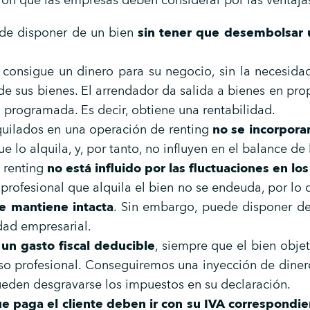
ión que las empresas deben considerar por las ventaja
ede disponer de un bien
sin tener que desembolsar 
 consigue un dinero para su negocio, sin la necesida
de sus bienes. El arrendador da salida a bienes en pro
 programada. Es decir, obtiene una rentabilidad.
quilados en una operación de renting
no se incorpora
e lo alquila, y, por tanto, no influyen en el balance de
e renting
no está influido por las fluctuaciones en los
profesional que alquila el bien no se endeuda, por lo 
e mantiene intacta
. Sin embargo, puede disponer de
dad empresarial.
 un gasto fiscal deducible
, siempre que el bien obje
so profesional. Conseguiremos una inyección de diner
ueden desgravarse los impuestos en su declaración.
ue paga el cliente deben ir con su IVA correspondi