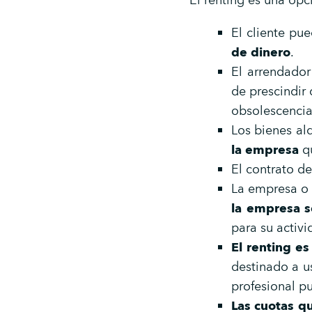
El renting es una opc
El cliente pu
de dinero
.
El arrendador
de prescindir 
obsolescencia
Los bienes al
la empresa
qu
El contrato d
La empresa o 
la empresa s
para su activi
El renting es
destinado a u
profesional p
Las cuotas q