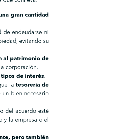
s que conlleva:
una gran cantidad
d de endeudarse ni
piedad, evitando su
n al patrimonio de
 la corporación.
 tipos de interés
.
que la
tesorería de
 un bien necesario
to del acuerdo esté
o y la empresa o el
ente, pero también