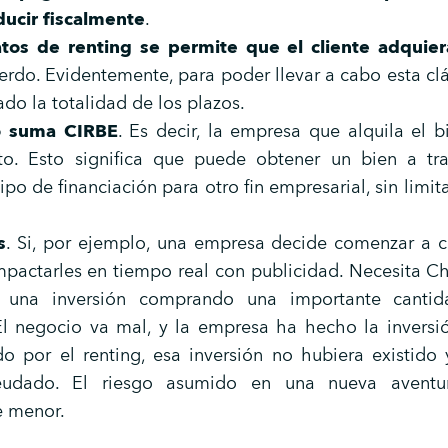
ucir fiscalmente
.
atos de renting se permite que el cliente adquier
uerdo. Evidentemente, para poder llevar a cabo esta clá
do la totalidad de los plazos.
no suma CIRBE
. Es decir, la empresa que alquila el 
o. Esto significa que puede obtener un bien a tra
 tipo de financiación para otro fin empresarial, sin limit
s
. Si, por ejemplo, una empresa decide comenzar a c
impactarles en tiempo real con publicidad. Necesita Ch
 una inversión comprando una importante cantid
 El negocio va mal, y la empresa ha hecho la inversi
o por el renting, esa inversión no hubiera existido 
eudado. El riesgo asumido en una nueva aventur
e menor.