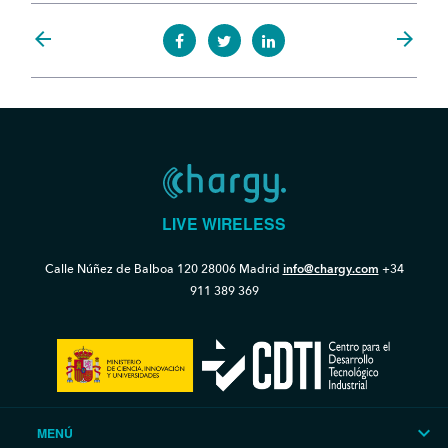
arrow_back
arrow_forward
LIVE WIRELESS
Calle Núñez de Balboa 120
28006 Madrid
info@chargy.com
+34
911 389 369
MENÚ