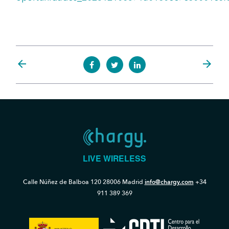
arrow_back
arrow_forward
LIVE WIRELESS
Calle Núñez de Balboa 120
28006 Madrid
info@chargy.com
+34
911 389 369