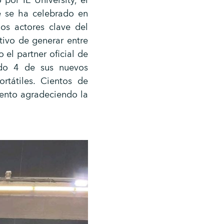
or IE University, el
e se ha celebrado en
os actores clave del
etivo de generar entre
 el partner oficial de
ndo 4 de sus nuevos
tátiles. Cientos de
vento agradeciendo la