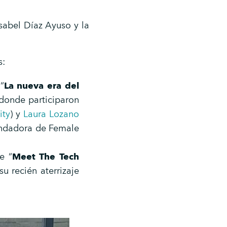
sabel Díaz Ayuso y la
s:
“
La nueva era del
 donde participaron
ity
) y
Laura Lozano
ndadora de Female
e “
Meet The Tech
u recién aterrizaje