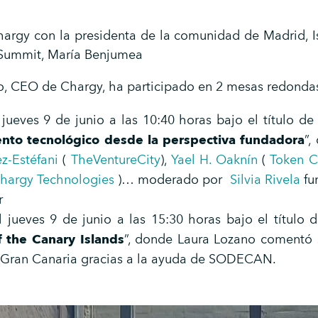
argy con la presidenta de la comunidad de Madrid, I
 Summit, María Benjumea
o, CEO de Chargy, ha participado en 2 mesas redonda
jueves 9 de junio a las 10:40 horas bajo el título de 
to tecnológico desde la perspectiva fundadora
”,
z-Estéfani
(
TheVentureCity
),
Yael H. Oaknín
(
Token C
hargy Technologies
)… moderado por
Silvia Rivela
fu
r
 jueves 9 de junio a las 15:30 horas bajo el título d
 the Canary Islands
”, donde Laura Lozano comentó s
 Gran Canaria gracias a la ayuda de SODECAN.