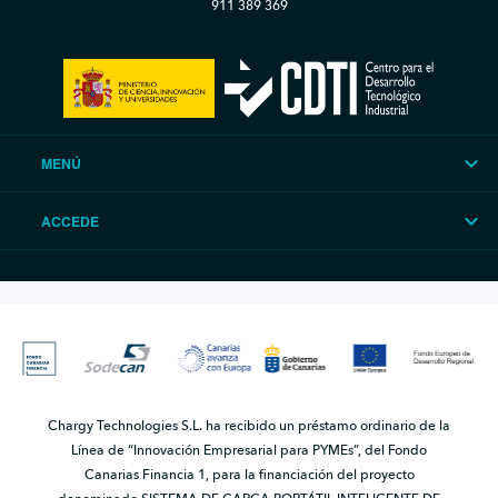
911 389 369
MENÚ
ACCEDE
Chargy Technologies S.L. ha recibido un préstamo ordinario de la
Línea de “Innovación Empresarial para PYMEs”, del Fondo
Canarias Financia 1, para la financiación del proyecto