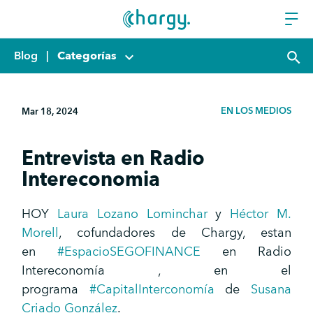
Blog
|
Categorías
keyboard_arrow_down
search
EN LOS MEDIOS
Mar 18, 2024
Entrevista en Radio
Intereconomia
HOY
Laura Lozano Lominchar
y
Héctor M.
Morell
, cofundadores de Chargy, estan
en
#EspacioSEGOFINANCE
en Radio
Intereconomía , en el
programa
#CapitalInterconomía
de
Susana
Criado González
.