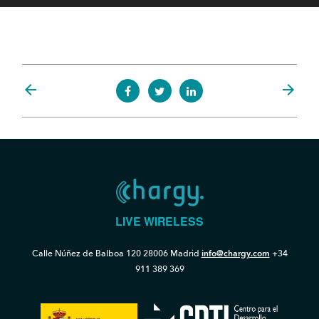
audio
arrow_back
arrow_forward
LIVE WIRELESS
Calle Núñez de Balboa 120
28006 Madrid
info@chargy.com
+34
911 389 369