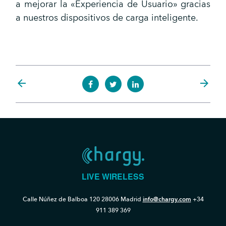
a mejorar la «Experiencia de Usuario» gracias
a nuestros dispositivos de carga inteligente.
arrow_back
arrow_forward
LIVE WIRELESS
Calle Núñez de Balboa 120
28006 Madrid
info@chargy.com
+34
911 389 369