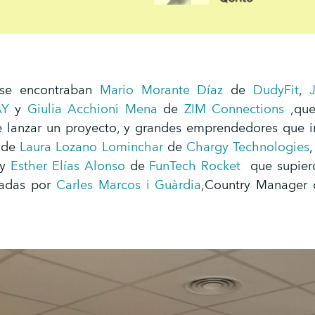
 se encontraban
Mario Morante Díaz
de
DudyFit
,
AY
y
Giulia Acchioni Mena
de
ZIM Connections
,que
de lanzar un proyecto, y grandes emprendedores que i
a de
Laura Lozano Lominchar
de
Chargy Technologies
y
Esther Elías Alonso
de
FunTech Rocket
que supiero
eadas por
Carles Marcos i Guàrdia
,Country Manager 