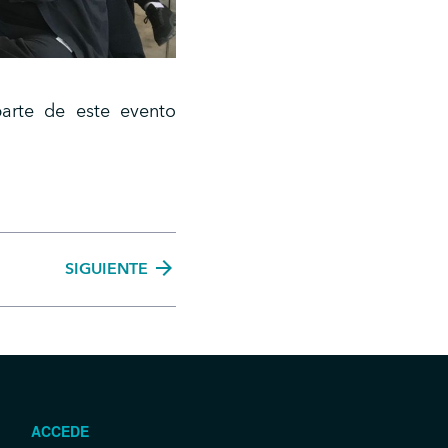
arte de este evento
arrow_forward
SIGUIENTE
ACCEDE