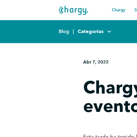
Chargy
S
keyboard_arrow_down
Blog
|
Categorías
Abr 7, 2022
Chargy
event