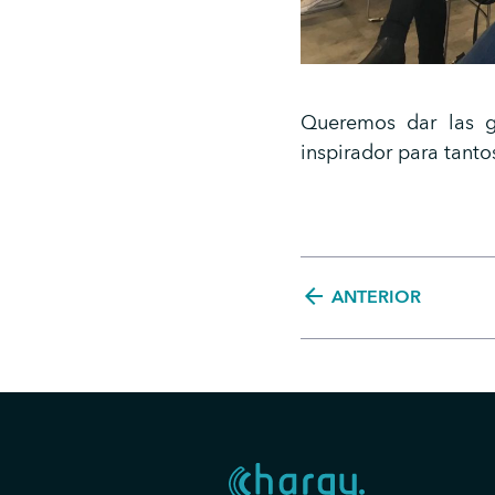
Queremos dar las g
inspirador para tanto
arrow_back
ANTERIOR