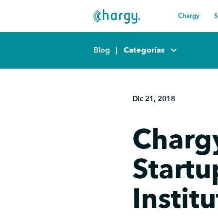
Chargy
S
keyboard_arrow_down
Blog
|
Categorías
Dic 21, 2018
Chargy
Startu
Instit