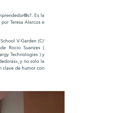
mprendedor@s?. Es la
 por Teresa Alarcos e
s School V-Garden (C/
nde Rocio Suanzes (
hargy Technologies ) y
dedoras», y no solo la
en clave de humor con