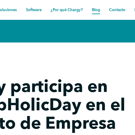
oluciones
Software
¿Por qué Chargy?
Blog
Contacto
 participa en
pHolicDay en el
uto de Empresa