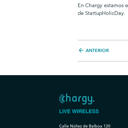
En Chargy estamos en
de StartupHolicDay.
arrow_back
ANTERIOR
LIVE WIRELESS
Calle Núñez de Balboa 120