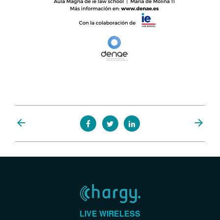
arrow_back
arrow_forward
LIVE WIRELESS