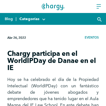
Blog
|
Categorías
keyboard_arrow_down
search
EVENTOS
Abr 26, 2022
Chargy participa en el
WorldIPDay de Danae en el
IE
Hoy se ha celebrado el día de la Propiedad
Intelectual (WorldIPDay) con un fantástico
debate de jóvenes abogados y
emprendedores que ha tenido lugar en el Aula
Magna del IE Law School. En este debate han