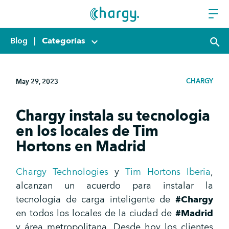
Blog
|
Categorías
keyboard_arrow_down
search
CHARGY
May 29, 2023
Chargy instala su tecnologia
en los locales de Tim
Hortons en Madrid
Chargy Technologies
y
Tim Hortons Iberia
,
alcanzan un acuerdo para instalar la
tecnología de carga inteligente de
#Chargy
en todos los locales de la ciudad de
#Madrid
y área metropolitana. Desde hoy los clientes