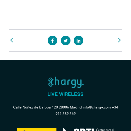
arrow_back
arrow_forward
LIVE WIRELESS
Calle Núñez de Balboa 120
28006 Madrid
info@chargy.com
+34
911 389 369