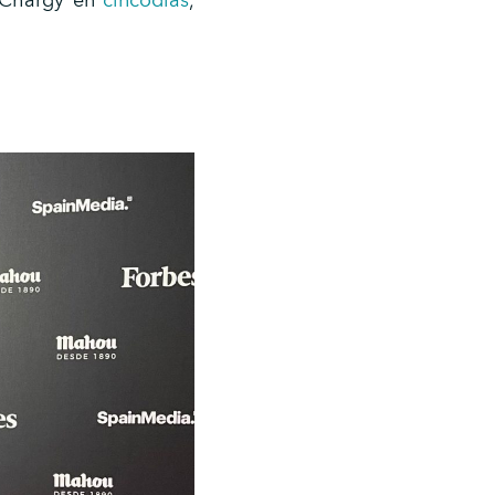
e Chargy en
cincodias
,