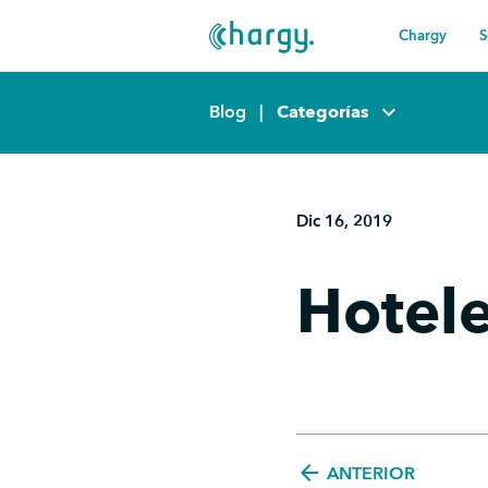
Chargy
S
keyboard_arrow_down
Blog
|
Categorías
Dic 16, 2019
Hotel
arrow_back
ANTERIOR