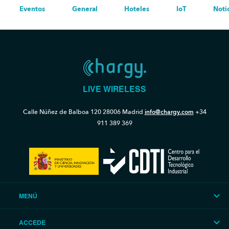
Eventos
General
Hoteles
IoT
Noti
LIVE WIRELESS
Calle Núñez de Balboa 120
28006 Madrid
info@chargy.com
+34
911 389 369
MENÚ
ACCEDE