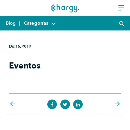
Blog
|
Categorías
keyboard_arrow_down
search
Dic 16, 2019
Eventos
arrow_back
arrow_forward