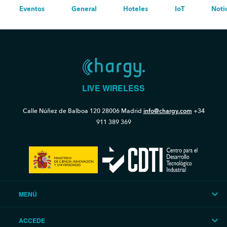
Eventos
General
Hoteles
IoT
Noti
LIVE WIRELESS
Calle Núñez de Balboa 120
28006 Madrid
info@chargy.com
+34
911 389 369
MENÚ
ACCEDE