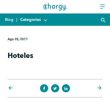
Blog
|
Categorías
keyboard_arrow_down
search
Ago 28, 2017
Hoteles
arrow_back
arrow_forward