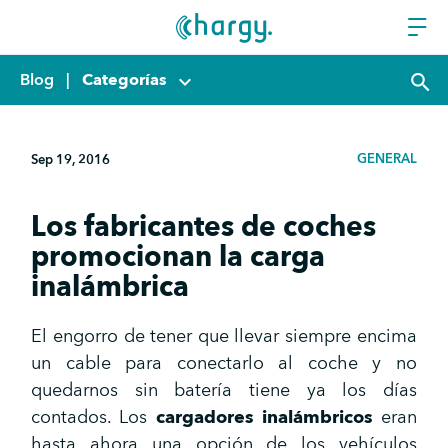
Blog
|
Categorías
keyboard_arrow_down
search
GENERAL
Sep 19, 2016
Los fabricantes de coches
promocionan la carga
inalámbrica
El engorro de tener que llevar siempre encima
un cable para conectarlo al coche y no
quedarnos sin batería tiene ya los días
contados. Los
cargadores inalámbricos
eran
hasta ahora una opción de los vehículos