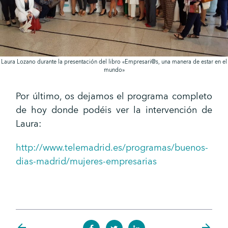
Laura Lozano durante la presentación del libro «Empresari@s, una manera de estar en el
mundo»
Por último, os dejamos el programa completo
de hoy donde podéis ver la intervención de
Laura:
http://www.telemadrid.es/programas/buenos-
dias-madrid/mujeres-empresarias
arrow_back
arrow_forward