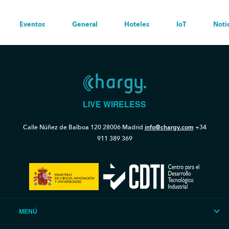
Eventos
General
Hoteles
IoT
Noti
LIVE WIRELESS
Calle Núñez de Balboa 120
28006 Madrid
info@chargy.com
+34
911 389 369
MENÚ