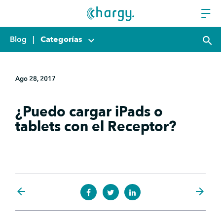
Blog
|
Categorías
keyboard_arrow_down
search
Ago 28, 2017
¿Puedo cargar iPads o
tablets con el Receptor?
arrow_back
arrow_forward