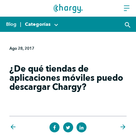
Blog
|
Categorías
keyboard_arrow_down
search
Ago 28, 2017
¿De qué tiendas de
aplicaciones móviles puedo
descargar Chargy?
arrow_back
arrow_forward