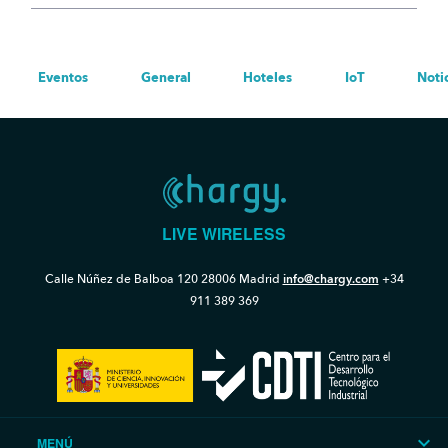
Eventos
General
Hoteles
IoT
Noti
LIVE WIRELESS
Calle Núñez de Balboa 120
28006 Madrid
info@chargy.com
+34
911 389 369
MENÚ