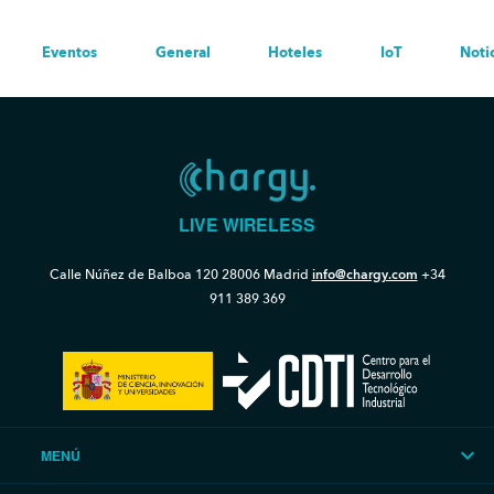
Eventos
General
Hoteles
IoT
Noti
LIVE WIRELESS
Calle Núñez de Balboa 120
28006 Madrid
info@chargy.com
+34
911 389 369
MENÚ