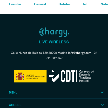
Eventos
General
Hoteles
IoT
Noti
LIVE WIRELESS
Calle Núñez de Balboa 120
28006 Madrid
info@chargy.com
+34
911 389 369
MENÚ
ACCEDE