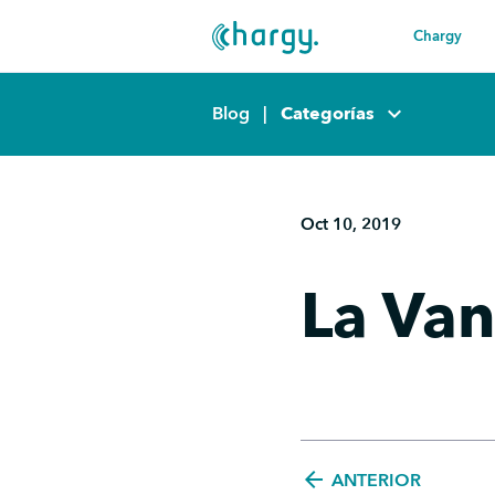
Chargy
keyboard_arrow_down
Blog
|
Categorías
Oct 10, 2019
La Va
arrow_back
ANTERIOR