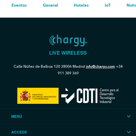
Eventos
General
Hoteles
IoT
Noti
LIVE WIRELESS
Calle Núñez de Balboa 120
28006 Madrid
info@chargy.com
+34
911 389 369
MENÚ
ACCEDE