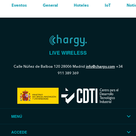
Eventos
General
Hoteles
IoT
Noti
LIVE WIRELESS
Calle Núñez de Balboa 120
28006 Madrid
info@chargy.com
+34
911 389 369
MENÚ
ACCEDE